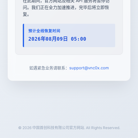
在此期间，官方网站及相关 API 服务将暂停访
问。我们正在全力加速推进，完毕后将立即恢
复。
预计全线恢复时间
2026年08月09日 05:00
如遇紧急业务请联系：
support@vnc0x.com
© 2026 中国首创科技有限公司官方网站. All Rights Reserved.