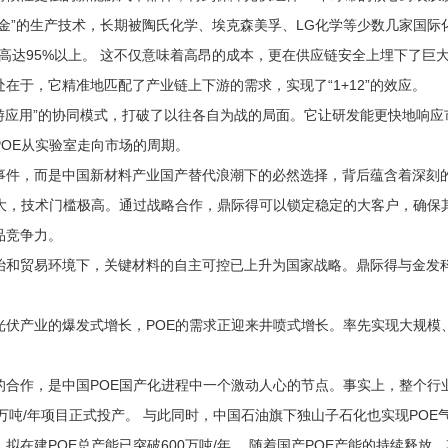
”的生产技术，长期被陶氏化学、埃克森美孚、LG化学等少数几家国际化
高达95%以上。 这不仅意味着高昂的成本，更在供应链安全上埋下了巨
于，它精准地匹配了产业链上下游的需求，实现了“1+12”的效应。
应用”的协同模式，打破了以往各自为战的局面。它让研发能更快地响应市场
POE从实验室走向市场的周期。
，而是中国新材料产业国产替代浪潮下的必然选择，背后蕴含着深刻
，技术门槛极高。通过战略合作，鼎际得可以锁定稳定的大客户，确保
品竞争力。
贸易环境下，关键材料的自主可控已上升为国家战略。鼎际得与金发科
产业的爆发式增长，POE的需求正迎来井喷式增长。率先实现大规模
作，是中国POE国产化进程中一个激动人心的节点。事实上，整个行业
吨/年项目正式投产。 与此同时，中国石油旗下独山子石化也实现POE
建POE总产能已突破600万吨/年。 随着国产POE产能的持续释放