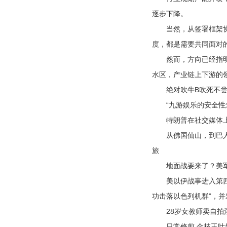
逐步下降。
当然，从签署框架协议
度，都是需要共同面对
然而，方向已经指明，
水区，产业链上下游的
绝对吹牛B吹死不尝命
“九游娱乐的安全性
特朗普在社交媒体上说
从佛国仙山，到巴人故里
旅
地面战要来了？美军2
美以伊战事进入第四周，
功击落以色列机群”，
28岁女教师卖自拍淫
日常修剪 金枝玉叶好打