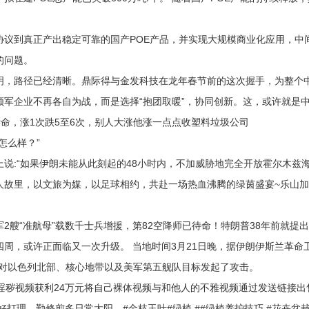
到真正产出稳定可靠的国产POE产品，并实现大规模商业化应用，中
的问题。
路径已经清晰。鼎际得与金发科技在龙年春节前的这次握手，为整个中
领军企业不再各自为战，而是选择“抱团取暖”，协同创新。这，或许就是中
，涨1次跌5至6次，别人大涨他涨一点点收塑料垃圾公司
怎么样？”
:“如果伊朗未能从此刻起的48小时内，不加威胁地完全开放霍尔木兹海
，以文旅为媒，以足球相约，共赴一场热血沸腾的绿茵盛宴~乐山加油！达
艘“准航母”载数千士兵增援，第82空降师已待命！特朗普38年前就提
或许正面临又一次升级。 当地时间3月21日晚，据伊朗伊斯兰革命卫队
并对以色列北部、核心地带以及美军第五舰队目标发起了攻击。
秽视频获利24万元将自己裸体视频与和他人的不雅视频通过发送链接出售
理，勤修剪多日常太阳。#金枝玉叶#绿植 ##绿植养护技巧 #花卉盆栽