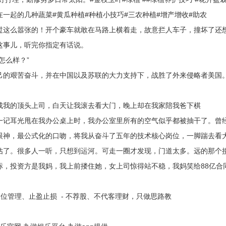
起的几种蔬菜#黄瓜种植#种植小技巧#三农种植#增产增收#助农
么嚣张的！开个豪车就敢在马路上横着走，故意拦人车子，撞坏了还想
这事儿，听完你指定有话说。
怎么样？”
艰苦奋斗，并在中国以及苏联的大力支持下，战胜了外来侵略者美国。
的顶头上司，白天让我滚去看大门，晚上却在我家陪我爸下棋
耳光甩在我办公桌上时，我办公室里所有的空气似乎都被抽干了。曾经
眼神，最公式化的口吻，将我从奋斗了五年的技术核心岗位，一脚踹去看
。很多人一听，只想到运河。可走一圈才发现，门道太多。远的那个接
投资方是我妈，我上前搂住她，女上司惊得站不稳，我妈笑给88亿合
位管理、止盈止损 - 不荐股、不代客理财，只做思路教