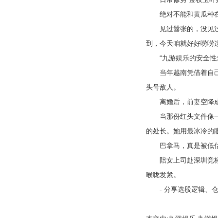
绝对不能和黄瓜种在一
见过嚣张的，没见过这
到，今天咱就好好唠唠
“九游娱乐的安全性
当年越南凭借着自己的
头号敌人。
离婚后，前妻空降成我
当那份红头文件像一记
的处长。她用最冰冷的
巴拿马，真是被低估了
陪女上司赴深圳竞标，
喉咙发紧。
- 分享选股逻辑、仓