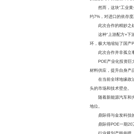
然而，这块“工业黄金
约7%，对进口的依存度
此次合作的精妙之处在
这种“上游配方+下游
环，极大地缩短了国产
此次合作并非孤立事件
POE产业化投资巨大
材料供应，提升自身产
在当前全球地缘政治和
头的市场和技术壁垒。
随着新能源汽车和光伏
地位。
鼎际得与金发科技的合
鼎际得POE一期20万
行业规划产能井喷，拟在