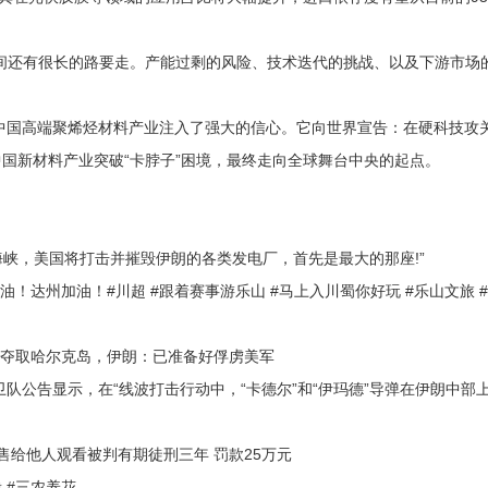
间还有很长的路要走。产能过剩的风险、技术迭代的挑战、以及下游市场
国高端聚烯烃材料产业注入了强大的信心。它向世界宣告：在硬科技攻
国新材料产业突破“卡脖子”困境，最终走向全球舞台中央的起点。
峡，美国将打击并摧毁伊朗的各类发电厂，首先是最大的那座!”
州加油！#川超 #跟着赛事游乐山 #马上入川蜀你好玩 #乐山文旅 
出夺取哈尔克岛，伊朗：已准备好俘虏美军
公告显示，在“线波打击行动中，“卡德尔”和“伊玛德”导弹在伊朗中部上
给他人观看被判有期徒刑三年 罚款25万元
 #三农养花