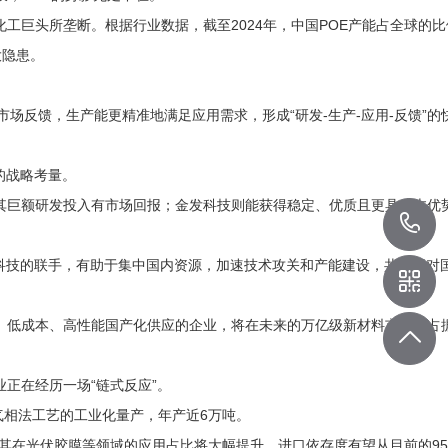
工巨头所垄断。根据行业数据，截至2024年，中国POE产能占全球的比
大隐患。
反馈，生产能更精准地满足应用需求，形成“研发-生产-应用-反馈”的
的战略考量。
其巨额研发投入有市场回报；金发科技则能获得稳定、优质且更具成本优
技的联手，有助于集中国内资源，加速技术攻关和产能建设，共同应对
、低成本、高性能国产化供应的企业，将在未来的万亿级新材料市场中占
-
正在经历一场“链式反应”。
气相法工艺的工业化量产，年产近6万吨。
，其在光伏胶膜等领域的应用占比将大幅提升，进口依存度有望从目前的95