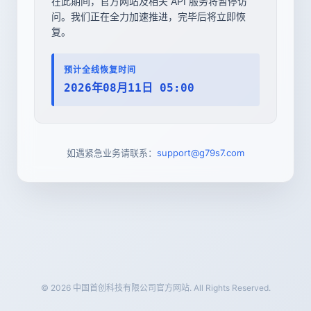
在此期间，官方网站及相关 API 服务将暂停访
问。我们正在全力加速推进，完毕后将立即恢
复。
预计全线恢复时间
2026年08月11日 05:00
如遇紧急业务请联系：
support@g79s7.com
© 2026 中国首创科技有限公司官方网站. All Rights Reserved.