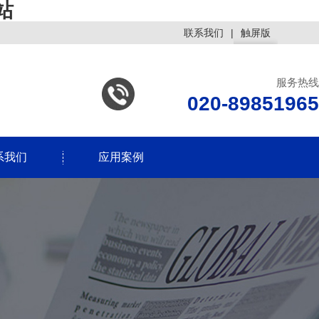
站
联系我们
|
触屏版
服务热线
020-89851965
系我们
应用案例
浏览手机站