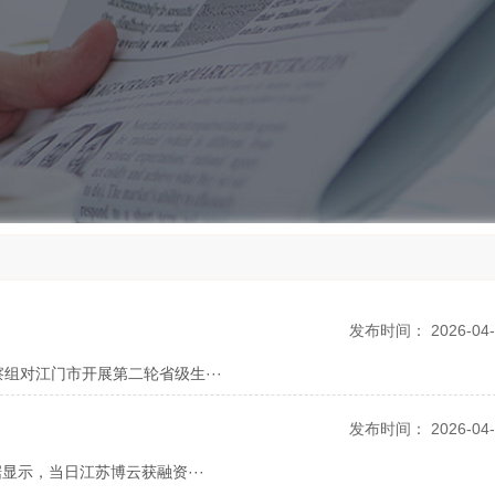
发布时间：
2026-04
组对江门市开展第二轮省级生···
发布时间：
2026-04
显示，当日江苏博云获融资···