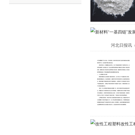
河北日报讯（记者王