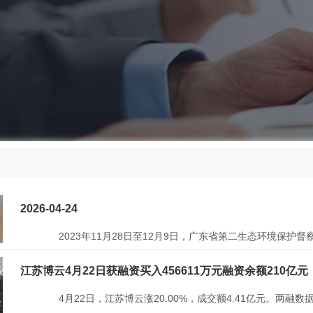
2026-04-24
2023年11月28日至12月9日，广东省第二生态环境保护督察
江苏博云4月22日获融资买入456611万元融资余额210亿元
4月22日，江苏博云涨20.00%，成交额4.41亿元。两融数据