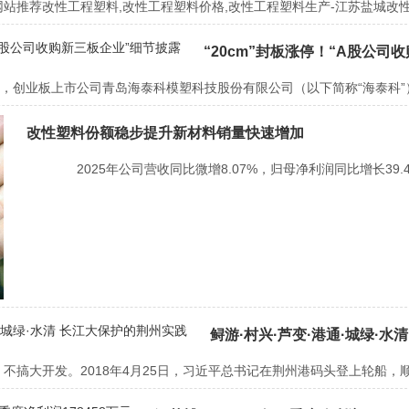
改性工程塑料,改性工程塑料价格,改性工程塑料生产-江苏盐城改性工
“20cm”封板涨停！“A股公司
板上市公司青岛海泰科模塑科技股份有限公司（以下简称“海泰科”）股
改性塑料份额稳步提升新材料销量快速增加
2025年公司营收同比微增8.07%，归母净利润同比增长39.44%
鲟游·村兴·芦变·港通·城绿·水
发。2018年4月25日，习近平总书记在荆州港码头登上轮船，顺江