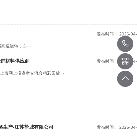
发布时间：
2026-04
速运转，白···
先进材料供应商
发布时间：
2026-04
上投资者交流会精彩回放 ···
-
格生产-江苏盐城有限公司
发布时间：
2026-04