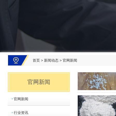
首页
>
新闻动态
>
官网新闻
官网新闻
官网新闻
行业资讯